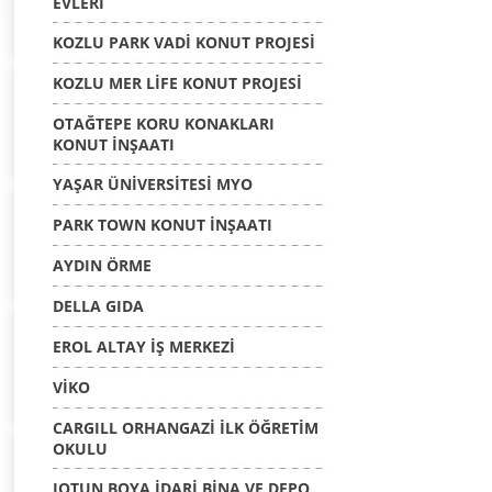
EVLERİ
KOZLU PARK VADİ KONUT PROJESİ
KOZLU MER LİFE KONUT PROJESİ
OTAĞTEPE KORU KONAKLARI
KONUT İNŞAATI
YAŞAR ÜNİVERSİTESİ MYO
PARK TOWN KONUT İNŞAATI
AYDIN ÖRME
DELLA GIDA
EROL ALTAY İŞ MERKEZİ
VİKO
CARGILL ORHANGAZİ İLK ÖĞRETİM
OKULU
JOTUN BOYA İDARİ BİNA VE DEPO