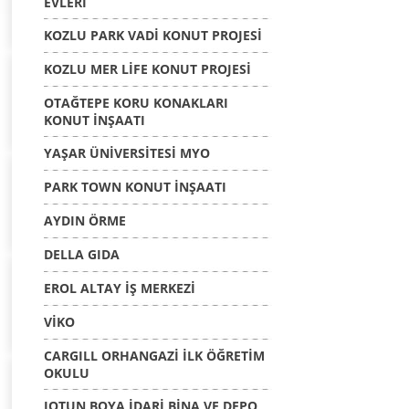
EVLERİ
KOZLU PARK VADİ KONUT PROJESİ
KOZLU MER LİFE KONUT PROJESİ
OTAĞTEPE KORU KONAKLARI
KONUT İNŞAATI
YAŞAR ÜNİVERSİTESİ MYO
PARK TOWN KONUT İNŞAATI
AYDIN ÖRME
DELLA GIDA
EROL ALTAY İŞ MERKEZİ
VİKO
CARGILL ORHANGAZİ İLK ÖĞRETİM
OKULU
JOTUN BOYA İDARİ BİNA VE DEPO